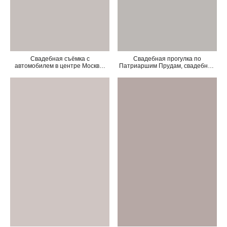
Свадебная съёмка с
Свадебная прогулка по
автомобилем в центре Москвы,
Патриаршим Прудам, свадебный
фотограф на свадьбу Москва
фотограф Москва